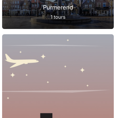
Purmerend
1 tours