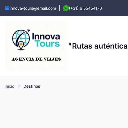
innova-tours@email.com
(+31) 6 55454170
"Rutas auténtica
inicio
destinos