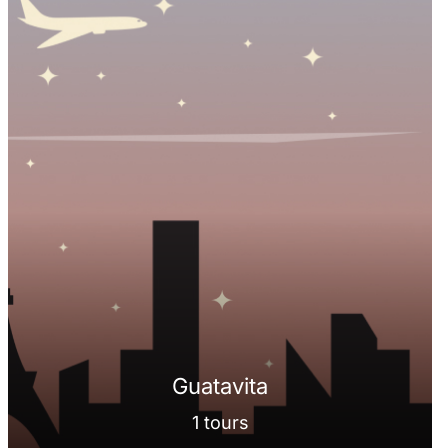
Guatavita
1 tours