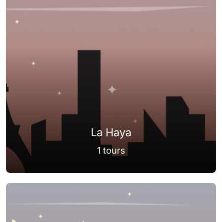
La Haya
1 tours