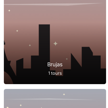
Brujas
1 tours