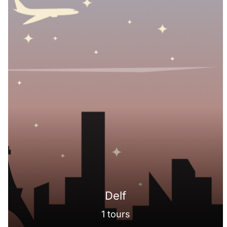
Delf
1 tours